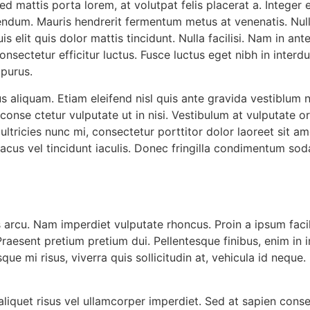
ed mattis porta lorem, at volutpat felis placerat a. Integer
bendum. Mauris hendrerit fermentum metus at venenatis. Nu
lit quis dolor mattis tincidunt. Nulla facilisi. Nam in ant
nsectetur efficitur luctus. Fusce luctus eget nibh in interd
purus.
us aliquam. Etiam eleifend nisl quis ante gravida vestiblum 
onse ctetur vulputate ut in nisi. Vestibulum at vulputate orci
 ultricies nunc mi, consectetur porttitor dolor laoreet sit a
lacus vel tincidunt iaculis. Donec fringilla condimentum sod
 arcu. Nam imperdiet vulputate rhoncus. Proin a ipsum facilis
. Praesent pretium pretium dui. Pellentesque finibus, enim in
ue mi risus, viverra quis sollicitudin at, vehicula id neque
iquet risus vel ullamcorper imperdiet. Sed at sapien consect