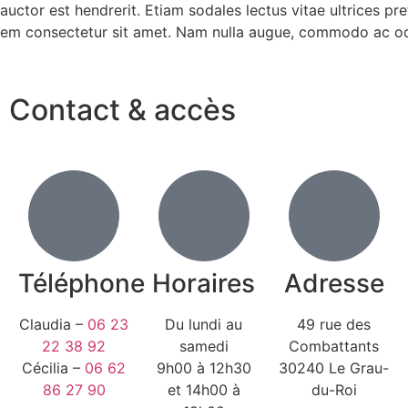
auctor est hendrerit. Etiam sodales lectus vitae ultrices pre
s sem consectetur sit amet. Nam nulla augue, commodo ac odi
Contact & accès
Téléphone
Horaires
Adresse
Claudia –
06 23
Du lundi au
49 rue des
22 38 92
samedi
Combattants
Cécilia –
06 62
9h00 à 12h30
30240 Le Grau-
86 27 90
et 14h00 à
du-Roi