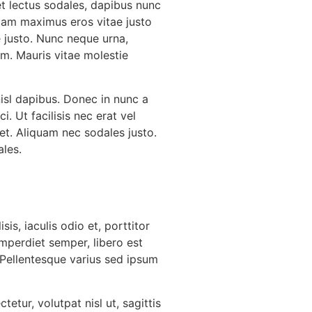
 et lectus sodales, dapibus nunc
llam maximus eros vitae justo
e justo. Nunc neque urna,
um. Mauris vitae molestie
nisl dapibus. Donec in nunc a
. Ut facilisis nec erat vel
met. Aliquam nec sodales justo.
ales.
is, iaculis odio et, porttitor
 imperdiet semper, libero est
. Pellentesque varius sed ipsum
etur, volutpat nisl ut, sagittis