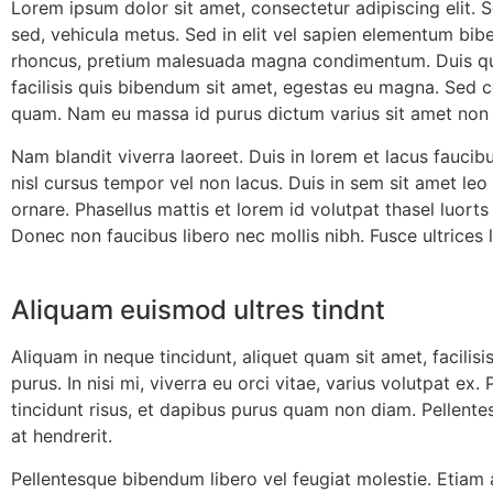
Lorem ipsum dolor sit amet, consectetur adipiscing elit. S
sed, vehicula metus. Sed in elit vel sapien elementum bi
rhoncus, pretium malesuada magna condimentum. Duis quis e
facilisis quis bibendum sit amet, egestas eu magna. Sed co
quam. Nam eu massa id purus dictum varius sit amet non 
Nam blandit viverra laoreet. Duis in lorem et lacus faucib
nisl cursus tempor vel non lacus. Duis in sem sit amet leo c
ornare. Phasellus mattis et lorem id volutpat thasel luorts
Donec non faucibus libero nec mollis nibh. Fusce ultrices 
Aliquam euismod ultres tindnt
Aliquam in neque tincidunt, aliquet quam sit amet, facilisis
purus. In nisi mi, viverra eu orci vitae, varius volutpat ex
tincidunt risus, et dapibus purus quam non diam. Pellentesq
at hendrerit.
Pellentesque bibendum libero vel feugiat molestie. Etiam al