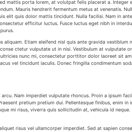
ed mattis porta lorem, at volutpat felis placerat a. Integer
bendum. Mauris hendrerit fermentum metus at venenatis. Nu
lit quis dolor mattis tincidunt. Nulla facilisi. Nam in ant
nsectetur efficitur luctus. Fusce luctus eget nibh in interd
purus.
us aliquam. Etiam eleifend nisl quis ante gravida vestiblum 
onse ctetur vulputate ut in nisi. Vestibulum at vulputate orci
 ultricies nunc mi, consectetur porttitor dolor laoreet sit a
lacus vel tincidunt iaculis. Donec fringilla condimentum sod
 arcu. Nam imperdiet vulputate rhoncus. Proin a ipsum facilis
. Praesent pretium pretium dui. Pellentesque finibus, enim in
ue mi risus, viverra quis sollicitudin at, vehicula id neque
iquet risus vel ullamcorper imperdiet. Sed at sapien consect