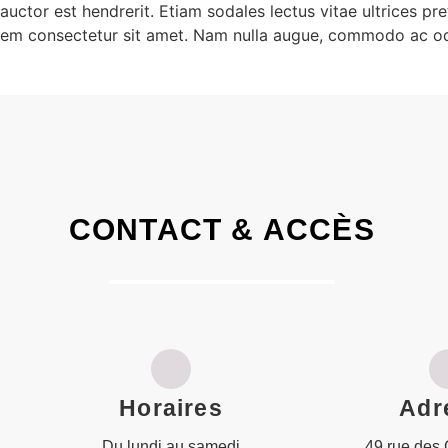
auctor est hendrerit. Etiam sodales lectus vitae ultrices pre
s sem consectetur sit amet. Nam nulla augue, commodo ac odi
CONTACT & ACCÈS
Horaires
Adr
Du lundi au samedi
49 rue des