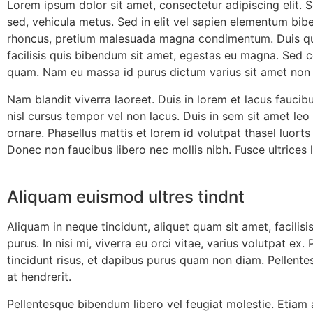
Lorem ipsum dolor sit amet, consectetur adipiscing elit. S
sed, vehicula metus. Sed in elit vel sapien elementum bi
rhoncus, pretium malesuada magna condimentum. Duis quis e
facilisis quis bibendum sit amet, egestas eu magna. Sed co
quam. Nam eu massa id purus dictum varius sit amet non 
Nam blandit viverra laoreet. Duis in lorem et lacus faucib
nisl cursus tempor vel non lacus. Duis in sem sit amet leo c
ornare. Phasellus mattis et lorem id volutpat thasel luorts
Donec non faucibus libero nec mollis nibh. Fusce ultrices 
Aliquam euismod ultres tindnt
Aliquam in neque tincidunt, aliquet quam sit amet, facilisis
purus. In nisi mi, viverra eu orci vitae, varius volutpat ex
tincidunt risus, et dapibus purus quam non diam. Pellentesq
at hendrerit.
Pellentesque bibendum libero vel feugiat molestie. Etiam al