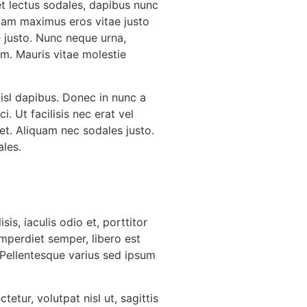
 et lectus sodales, dapibus nunc
llam maximus eros vitae justo
e justo. Nunc neque urna,
um. Mauris vitae molestie
nisl dapibus. Donec in nunc a
. Ut facilisis nec erat vel
met. Aliquam nec sodales justo.
ales.
is, iaculis odio et, porttitor
 imperdiet semper, libero est
. Pellentesque varius sed ipsum
etur, volutpat nisl ut, sagittis